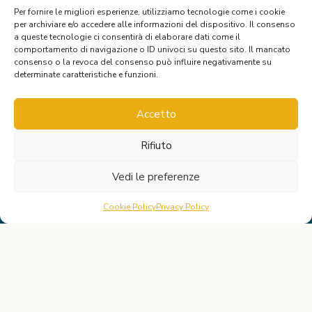
Per fornire le migliori esperienze, utilizziamo tecnologie come i cookie
per archiviare e/o accedere alle informazioni del dispositivo. Il consenso
a queste tecnologie ci consentirà di elaborare dati come il
comportamento di navigazione o ID univoci su questo sito. Il mancato
consenso o la revoca del consenso può influire negativamente su
determinate caratteristiche e funzioni.
Accetto
Rifiuto
Vedi le preferenze
Indirizzo:
P.zza Attias 37, 57125 Livorno LI
Cookie Policy
Privacy Policy
Telefono:
+39 329 077 0479
Email:
info@francescatrimboli.it
P.IVA:
IT01722780499
Iscrizione albo: 5495 Ordine Psicologi della Toscana
LINK RAPIDI